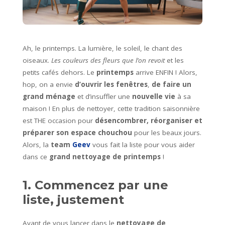
Ah, le printemps. La lumière, le soleil, le chant des
oiseaux.
Les couleurs des fleurs que l’on revoit
et les
petits cafés dehors. Le
printemps
arrive ENFIN ! Alors,
hop, on a envie
d’ouvrir les fenêtres
,
de faire un
grand ménage
et d’insuffler une
nouvelle vie
à sa
maison ! En plus de nettoyer, cette tradition saisonnière
est THE occasion pour
désencombrer, réorganiser et
préparer son espace chouchou
pour les beaux jours.
Alors, la
team
Geev
vous fait la liste pour vous aider
dans ce
grand nettoyage de printemps
!
1. Commencez par une
liste, justement
Avant de vous lancer dans le
nettoyage de