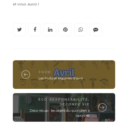
et vous aussi !
FOOD
Les fruits et légumes d'avril
ÉCO-RESPONSABILITÉ
,
SECONDE VIE
Déco récup : les objets du quotidien à
upcycler