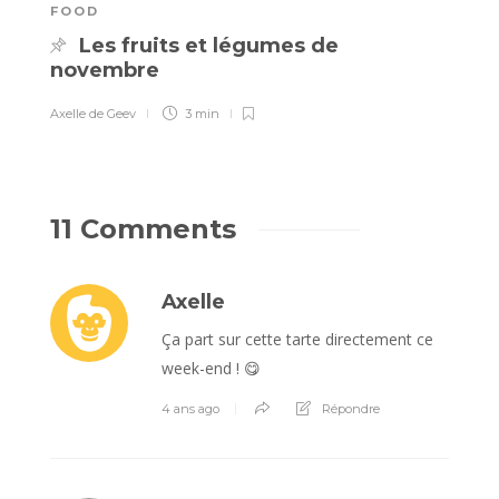
FOOD
É
Les fruits et légumes de
novembre
c
Axelle de Geev
3 min
Ha
11 Comments
Axelle
Ça part sur cette tarte directement ce
week-end ! 😋
4 ans ago
Répondre