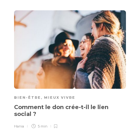
É
BIEN-ÊTRE
,
MIEUX VIVRE
V
Comment le don crée-t-il le lien
L
social ?
c
Hania
5 min
Ha