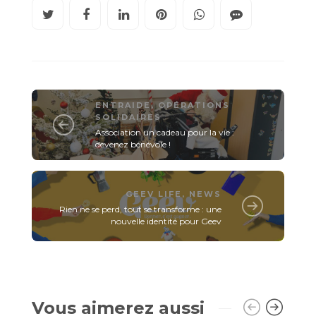
ENTRAIDE
,
OPÉRATIONS
SOLIDAIRES
Association un cadeau pour la vie :
devenez bénévole !
GEEV LIFE
,
NEWS
Rien ne se perd, tout se transforme : une
nouvelle identité pour Geev
Vous aimerez aussi